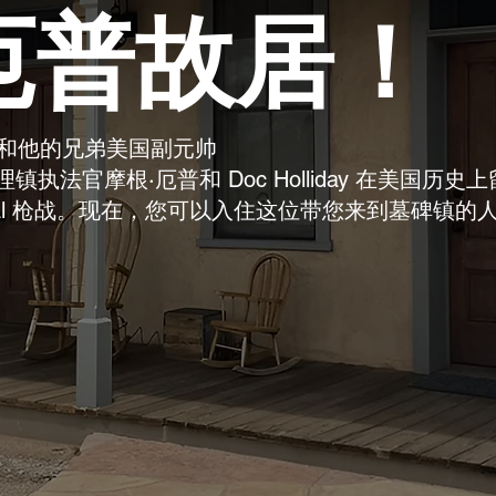
厄普故居！
普和他的兄弟美国副元帅
助理镇执法官摩根·厄普和 Doc Holliday 在美国历史
ral 枪战。现在，您可以入住这位带您来到墓碑镇的