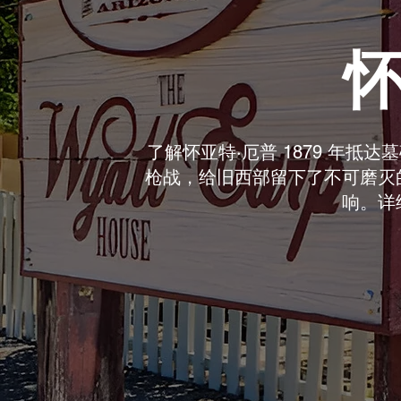
怀
了解怀亚特·厄普 1879 年抵
枪战，给旧西部留下了不可磨灭
响。详